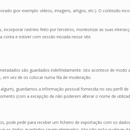
porado (por exemplo: vídeos, imagens, artigos, etc.). O conteúdo in
s, incorporar rastreio feito por terceiros, monitorizar as suas inter
 conta e estiver com sessão iniciada nesse site.
metadados são guardados indefinidamente. Isto acontece de modo a 
, em vez de os colocar numa fila de moderação.
 algum), guardamos a informação pessoal fornecida no seu perfil de u
 momento (com a excepção de não poderem alterar o nome de utiliza
ios, pode pedir para receber um ficheiro de exportação com os dados
ue os dados guardados sejam eliminados. Isto não inclui qualquer da