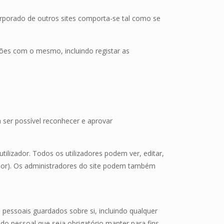
corporado de outros sites comporta-se tal como se
acções com o mesmo, incluindo registar as
ser possível reconhecer e aprovar
tilizador. Todos os utilizadores podem ver, editar,
dor). Os administradores do site podem também
 pessoais guardados sobre si, incluindo qualquer
do pessoal que seja obrigatório manter para fins