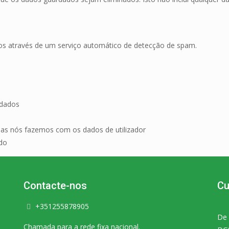
dos através de um serviço automático de detecção de spam.
 dados
das nós fazemos com os dados de utilizador
do
Contacte-nos
Cu
+351255878905
De 
Chamada para a rede fixa nacional.